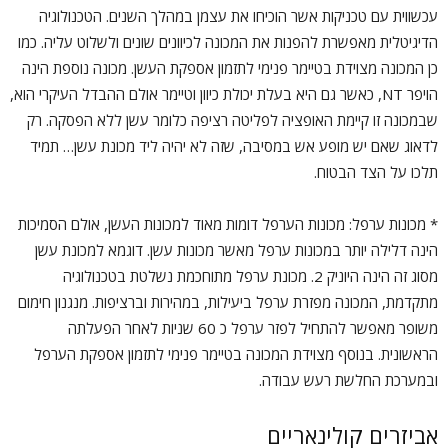
עכשווית עם טכניקות אשר הוכיחו את עצמן במהלך השנים. הטכנולוגיה
הדיגיטלית מאפשרת להפנות את המכונה לכיוונים שונים ולשלוט עליה. כמו
כן המכונה מצוידת בטיימר פנימי לתזמון אספקת העשן. מכונה נוספת הינה
הויפר NT, כאשר גם היא בעלת יכולת כיוון וטיימר אולם ההבדל העיקרי הוא,
שבמכונה זו קיימת האופציה לפליטה רציפה כלומר עשן ללא הפסקה. רק
לדאוג שאם יש מופע אש במסיבה, שזה לא יהיה ליד מכונת עשן… תמיד
תלכו על הצד הבטוח.
* מכונות ערפל: מכונות הערפל דומות מאוד למכונות העשן, אולם הסמיכות
הינה דלילה יותר במכונות ערפל מאשר מכונות עשן. דוגמא למכונת עשן
מסוג זה הינה היוניק 2. מכונת ערפל מתוחכמת נשלטת בטכנולוגיה
מתקדמת, המכונה מפזרת ערפל ביעילות, במהירות וברציפות. מנגנון חימום
משופר מאפשר להתחיל לפזר ערפל כ 60 שניות לאחר הפעלתה
הראשונית. בנוסף מצוידת המכונה בטיימר פנימי לתזמון אספקת הערפל
ובמערכת החלשת רעש עבודה.
אביזרים קולינאריים