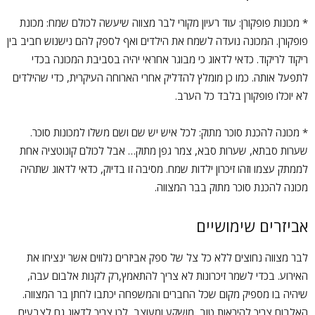
* מכונות פופקורן: עוד רעיון מקורי לבר מצווה שיעשה לכולם שמח: מכונת
פופקורן. המכונה נועדה לשמח את הילדים ואף לספק להם נישנוש חביב בין
ריקוד לריקוד. כדאי לדאוג כי מבוגר אחראי יהיה בסביבת המכונה בכדי
לתפעל אותה. כמו כן מומלץ להדליק אחרי הארוחה העיקרית, כדי שהילדים
לא יוכלו פופקורן בלבד כל הערב.
* מכונה להכנת סוכר מתוק: לכל איש יש שם ושם משלו למכונות סוכר.
שערות סבתא, שערות סבא, צמר גפן מתוק… אבל לכולם קונוטציה אחת
לממתק עצמו וזהו זיכרון ילדות שמח. מסיבה זו בדיוק, כדאי לדאוג שתהיה
מכונה להכנת סוכר מתוק בבר המצווה.
אביזרים שימושיים
לבר מצווה נחוצים ללא כל צל של ספק אביזרים נלווים אשר ינציחו את
האירוע. בכדי לשמר זיכרונות לא צריך להתאמץ,רק לקנות אלבום עבה,
שיהיה בו מספיק מקום שכל החברים והמשפחה יכתבו לחתן בר המצווה.
האלבום צריך להיראות טוב, מושקע ומעוצב, לכן צריך לדאוג גם לצבעים,