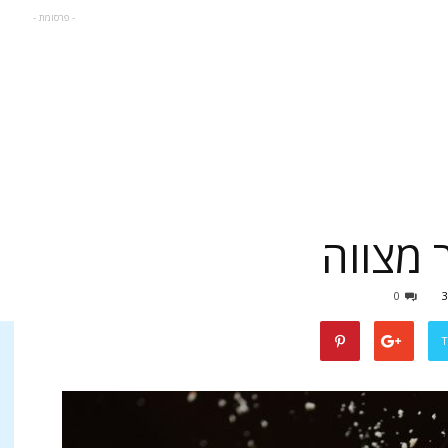
- פרסומת -
 מצווה
0
3
T