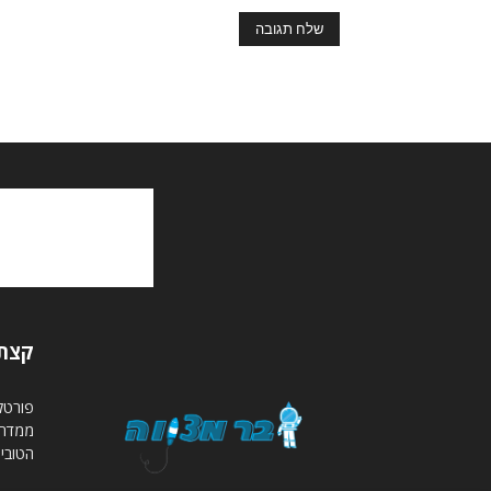
קצת 
פורטל 
ממדריכ
הטובים