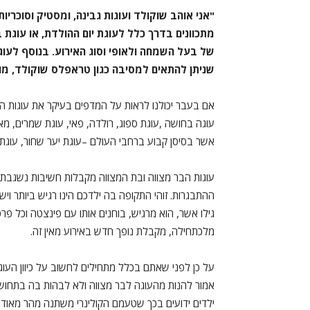
"אני אוהב שוקולד ועוגות גבינה, ומסטיק וסוכרי
מתכוונים בדרך כלל לעוגת יום ההולדת, או עוגת 
של בעל השמחה ולאופי וסוג האירוע. בנוסף לעוגו
שניתן להתאים למסיבה כגון טראפלס שוקולד, מוס
אם בעבר יכולנו לראות על המדפים בעיקר את עוגות השוק
עוגה בחושה ,עוגת ספוג, רולדה, פאי, עוגת שמרים, מ
אשר בסיסן קבוע ברחבי העולם –עוגת יער שחור, עוגת ח
עוגות הבר מצווה ובת המצווה מקבלות חשיבות נשגבת
ההתבגרות. זוהי התקופה בה ילדכם הינו רגיש ביותר ו
גילו אשר, הוא מרגיש, בוחנים אותו עם פינצטה וכל פר
מלכתחילה, מקבלת נופך חדש באירוע מאין זה.
על כן לפני שאתם בכלל מתחילים לחשוב על כיוון העוג
אמור להנות מהעוגה לבר מצווה ולא לבהות בה בתחוש
ילדים ידועים בכך שטעמם הקולינרי משתנה מהר מאוד.