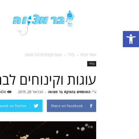
פורטל
בר
מצווה
פתח סרגל נגישות
עמוד הבית
כללי
עוגות וקינוחים לבר מצווה
כללי
עוגות וקינוחים לבר
ע"י
המומחים בהפקת בר מצווה
-
פברואר 28, 2019
434
weet on Twitter
Share on Facebook