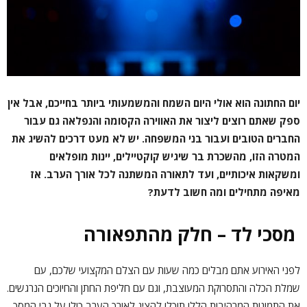
יום החתונה הוא אולי היום השמח והמשמעותי ביותר בחייכם, אבל אין
ספק שאתם רוצים ליצור את האווירה הקסומה והנפלאה גם עבור
החברים הטובים ועבור בני המשפחה. יש לא מעט דרכים להשיג את
המטרה הזו, מהשכרת בר שיגיש קוקטיילים, יינות מופלאים
ומשקאות איכותיים, ועד לתאורה המשתנה לכל אורך הערב. אז
מאיפה מתחילים ומה חשוב לדעת?
מסכי לד – חלק מהתפאורה
לפני האירוע אתם מבלים כמה שעות עם הצלם המקצועי שלכם, עם
שמלת הכלה והתסרוקת המעוצבת, וגם עם חליפת החתן והחיוכים הנרגשים.
את התמונות המרהיבות הללו תוכלו להציג לאורך הערב כולו על גבי המסך,