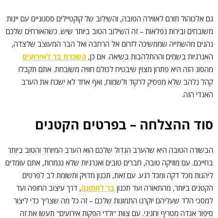
גם אלכוהול תורם לאווירה הטובה, והשילוב של קוקטיילים ססגוניים עם יינות
משובחים ובירות נפלאות – זה השילוב הטוב ביותר שיש. כשהאורחים שלכם
נהנים מהשתייה שממשיכה לזרום אל הרחבה ואל הבר המעוצב שלצדה,
האנרגיות בשמים וההתלהבות בשיאה. אם כן,
השכרת בר לאירועים
מהסוג הזה היא פתרון מצוין שיבטיח לכולם חוויה משובחת. אתם תקבלו
קהל נלהב שלא מפסיק לרקוד ולשמוח, ואף אחד לא ישכח את הערב
האגדי הזה.
סוד ההצלחה – בפרטים הקטנים
הבשורה הטובה היא שהערב הגדול שלכם הוא הערב המיוחד והטוב ביותר
בחייכם. עם מוזיקה טובה, חברים טובים ואנרגיות שלא נגמרות, אתם עומדים
ליהנות מכל דקה ומכל רגע. עם זאת, תכנון מדויק ותשומת לב לפרטים
הקטנים ביותר, מהתאורה ועד תכנון
בר לחתונה
, דרך עיצוב החופה ועד
למסכי הלד שעליהם יוקרנו התמונות שלכם – זה כל מה שצריך כדי ליצור
סיפור אגדה מטריף וחגיגי. עם צוות "ולדי הפקות אירועים" תעשו את זה